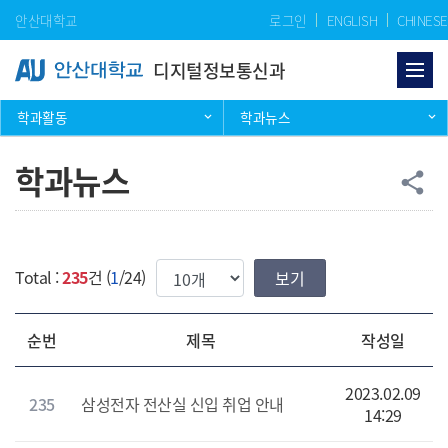
Skip Menu
안산대학교
로그인
ENGLISH
CHINESE
디지털정보통신과
학과활동
학과뉴스
학과뉴스
공
share
한번에 보여질 게시물 갯수
Total :
235
건 (
1
/24)
순번
제목
작성일
2023.02.09
235
삼성전자 전산실 신입 취업 안내
14:29