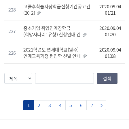
고졸후학습자장학금신청기간공고건
2020.09.04
228
(20-2)
01:21
중소기업 취업연계장학금
2020.09.04
227
(희망사다리1유형) 신청안내 건
01:20
2021학년도 연세대학교(원주)
2020.09.04
226
연계교육과정 편입학 선발 안내
01:08
검색조건
검색값
검색
다음
1
2
3
4
5
6
7
keyboard_arrow_right