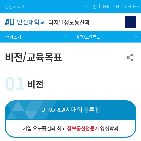
Skip Menu
안산대학교
로그인
ENGLISH
CHINESE
디지털정보통신과
학과소개
비전/교육목표
비전/교육목표
공
share
01
비전
U-KOREA시대의 블루칩
기업 요구중심의 최고
정보통신전문가
양성학과