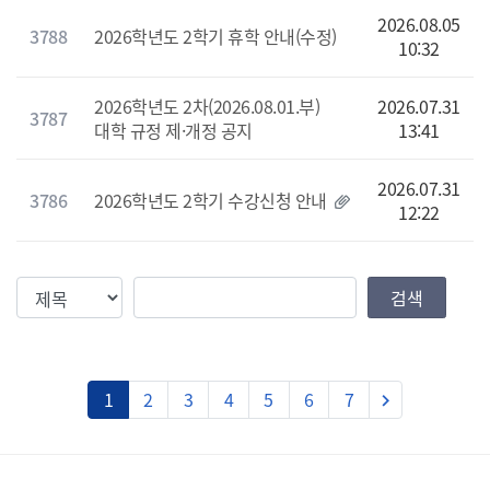
2026.08.05
3788
2026학년도 2학기 휴학 안내(수정)
10:32
2026학년도 2차(2026.08.01.부)
2026.07.31
3787
대학 규정 제·개정 공지
13:41
2026.07.31
3786
2026학년도 2학기 수강신청 안내
12:22
검색조건
검색값
검색
다음
1
2
3
4
5
6
7
keyboard_arrow_right