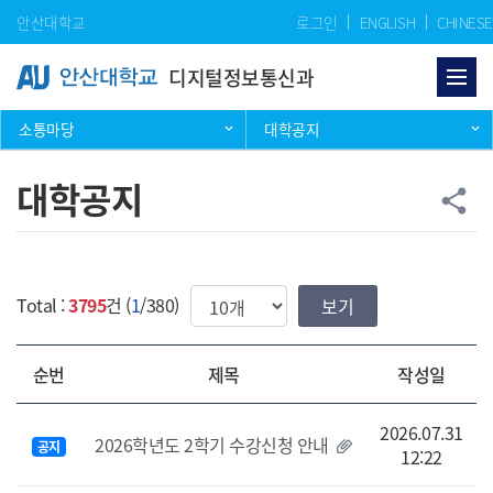
Skip Menu
안산대학교
로그인
ENGLISH
CHINESE
디지털정보통신과
소통마당
대학공지
대학공지
공
share
한번에 보여질 게시물 갯수
Total :
3795
건 (
1
/380)
순번
제목
작성일
2026.07.31
2026학년도 2학기 수강신청 안내
공지
12:22