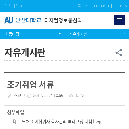
Skip Menu
안산대학교
로그인
ENGLISH
CHINESE
디지털정보통신과
소통마당
자유게시판
자유게시판
공
share
조기취업 서류
작성자
조교
작성일
2017.11.24 10:56
조회수
1572
create
access_time
visibility
첨부파일
파일 다운로드
교무처 조기취업자 학사관리 특례규정 지침.hwp