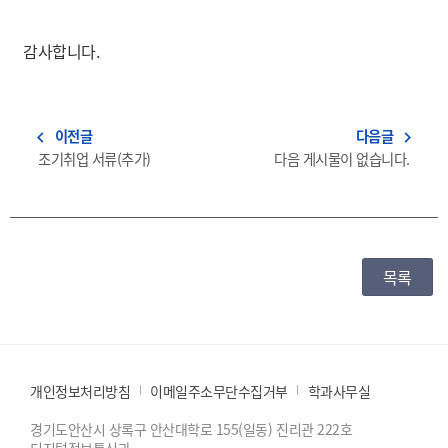
감사합니다.
이전글
다음글
navigate_before
navigate_next
조기취업 서류(추가)
다음 게시물이 없습니다.
목록
개인정보처리방침
이메일주소무단수집거부
학과사무실
경기도안산시 상록구 안산대학로 155(일동) 진리관 222호
디지털정보통신과