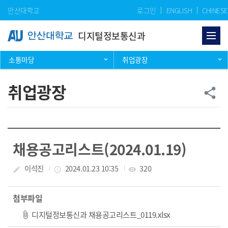
Skip Menu
안산대학교
로그인
ENGLISH
CHINESE
디지털정보통신과
소통마당
취업광장
취업광장
공
share
채용공고리스트(2024.01.19)
작성자
이석진
작성일
2024.01.23 10:35
조회수
320
create
access_time
visibility
첨부파일
파일 다운로드
디지털정보통신과 채용공고리스트_0119.xlsx