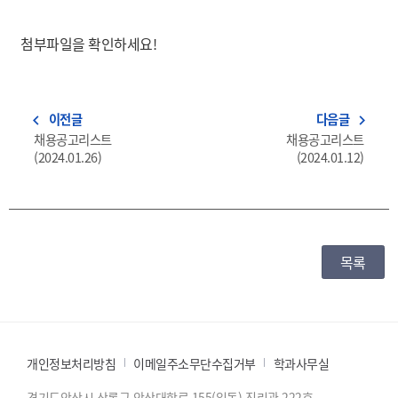
첨부파일을 확인하세요!
이전글
다음글
navigate_before
navigate_next
채용공고리스트
채용공고리스트
(2024.01.26)
(2024.01.12)
목록
개인정보처리방침
이메일주소무단수집거부
학과사무실
경기도안산시 상록구 안산대학로 155(일동) 진리관 222호